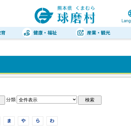
Lang
教育
健康・福祉
産業・観光
分類
ま
や
ら
わ