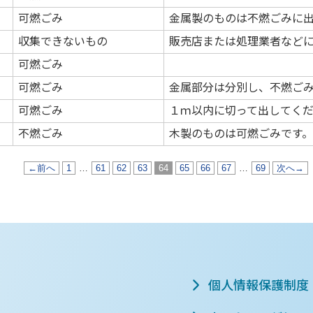
可燃ごみ
金属製のものは不燃ごみに
収集できないもの
販売店または処理業者など
可燃ごみ
可燃ごみ
金属部分は分別し、不燃ご
可燃ごみ
１ｍ以内に切って出してく
不燃ごみ
木製のものは可燃ごみです
←前へ
1
…
61
62
63
64
65
66
67
…
69
次へ→
個人情報保護制度