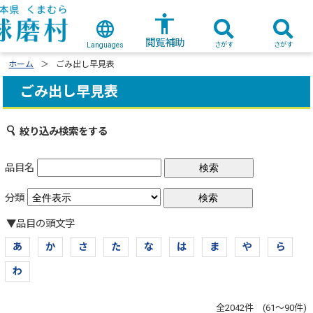
閲覧補助
さがす
さがす
Languages
ホーム
ごみ出し早見表
ごみ出し早見表
絞り込み検索をする
品目名
分類
▼品目の頭文字
あ
か
さ
た
な
は
ま
や
ら
わ
全2042件 (61～90件)