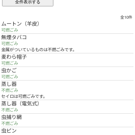
全10件
ムートン（羊皮）
可燃ごみ
無煙タバコ
可燃ごみ
金属がついているものは不燃ごみです。
麦わら帽子
可燃ごみ
虫かご
可燃ごみ
蒸し器
不燃ごみ
セイロは可燃ごみです。
蒸し器（電気式）
不燃ごみ
虫捕り網
不燃ごみ
虫ピン