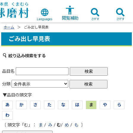
閲覧補助
さがす
さがす
Languages
ホーム
ごみ出し早見表
ごみ出し早見表
絞り込み検索をする
品目名
分類
▼品目の頭文字
あ
か
さ
た
な
は
ま
や
ら
わ
〔 頭文字「む」：
ま
/
み
/
む
/
め
/
も
〕